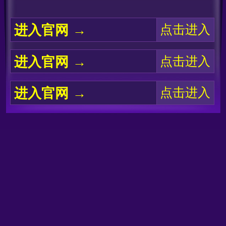
点击进入
进入官网 →
点击进入
进入官网 →
点击进入
进入官网 →